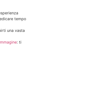
esperienza
dedicare tempo
irti una vasta
 immagine
: ti